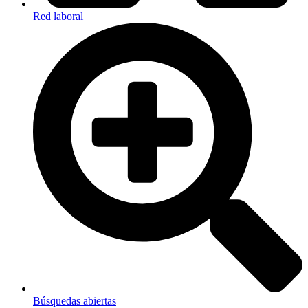
Red laboral
Búsquedas abiertas