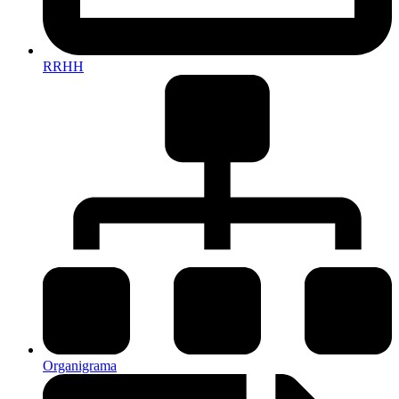
RRHH
Organigrama