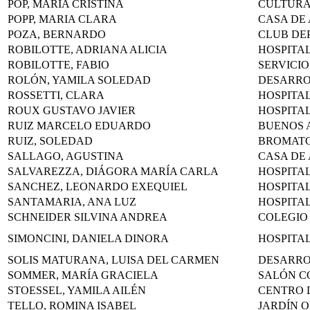
POP, MARÍA CRISTINA
CULTUR
POPP, MARIA CLARA
CASA DE
POZA, BERNARDO
CLUB DE
ROBILOTTE, ADRIANA ALICIA
HOSPITA
ROBILOTTE, FABIO
SERVICIO
ROLÓN, YAMILA SOLEDAD
DESARR
ROSSETTI, CLARA
HOSPITA
ROUX GUSTAVO JAVIER
HOSPITA
RUIZ MARCELO EDUARDO
BUENOS 
RUIZ, SOLEDAD
BROMAT
SALLAGO, AGUSTINA
CASA DE
SALVAREZZA, DIÁGORA MARÍA CARLA
HOSPITA
SANCHEZ, LEONARDO EXEQUIEL
HOSPITA
SANTAMARIA, ANA LUZ
HOSPITA
SCHNEIDER SILVINA ANDREA
COLEGIO 
SIMONCINI, DANIELA DINORA
HOSPITA
SOLIS MATURANA, LUISA DEL CARMEN
DESARR
SOMMER, MARÍA GRACIELA
SALÓN C
STOESSEL, YAMILA AILÉN
CENTRO 
TELLO, ROMINA ISABEL
JARDÍN 