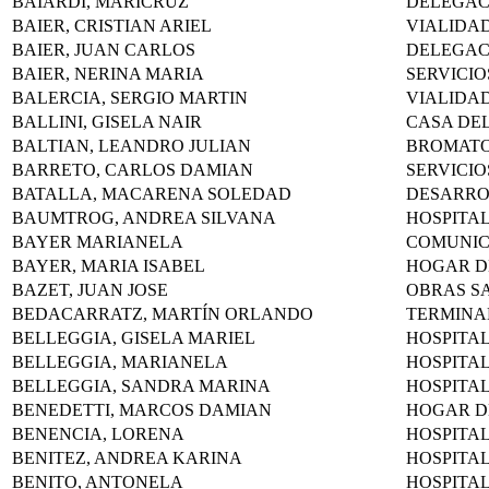
BAIARDI, MARICRUZ
DELEGAC
BAIER, CRISTIAN ARIEL
VIALIDA
BAIER, JUAN CARLOS
DELEGAC
BAIER, NERINA MARIA
SERVICIO
BALERCIA, SERGIO MARTIN
VIALIDA
BALLINI, GISELA NAIR
CASA DEL
BALTIAN, LEANDRO JULIAN
BROMAT
BARRETO, CARLOS DAMIAN
SERVICIO
BATALLA, MACARENA SOLEDAD
DESARR
BAUMTROG, ANDREA SILVANA
HOSPITA
BAYER MARIANELA
COMUNIC
BAYER, MARIA ISABEL
HOGAR D
BAZET, JUAN JOSE
OBRAS S
BEDACARRATZ, MARTÍN ORLANDO
TERMINA
BELLEGGIA, GISELA MARIEL
HOSPITA
BELLEGGIA, MARIANELA
HOSPITA
BELLEGGIA, SANDRA MARINA
HOSPITA
BENEDETTI, MARCOS DAMIAN
HOGAR D
BENENCIA, LORENA
HOSPITA
BENITEZ, ANDREA KARINA
HOSPITA
BENITO, ANTONELA
HOSPITA