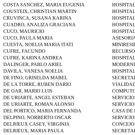
COSTA SANCHEZ, MARIA EUGENIA
HOSPITA
COUSTEIX, CHRISTIAN MARTIN
HOSPITA
CRUVINCA, SUSANA KARINA
HOSPITA
CUADRO, ANALIZA GRACIANA
HOSPITA
CUCO, MAURICIO
HOSPITA
CUCO, PAULA MARIA
ASESORI
CUESTA, NOELIA MARIA ITATI
MINIRESI
CUFRE, FACUNDO
RECURSO
CUFRE, KARINA ANDREA
HOSPITA
DALINGER, PABLO ARIEL
MODERNI
DAVILA, VANESA NOELIA
HOSPITA
DE FINO, GRISELDA MABEL
SECRETA
DE LA TORRE, RUBEN DARIO
VIALIDA
DE OAR, MARIO LUIS
COMPUT
DE URIARTE, ANGEL ESTEBAN
SERVICIO
DE URIARTE, ROMAN ALONSO
SERVICIO
DEL PORTICO, MARIA FERNANDA
CASA DE 
DELPINO, NORBERTO OSCAR
SERVICIO
DELRIEUX CASEY, VIRGINIA
CONCEJO
DELRIEUX, MARIA PAULA
SECRETA