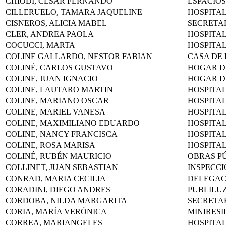
CHIODI, CESAR FERNANDO
ESPACIOS
CILLERUELO, TAMARA JAQUELINE
HOSPITA
CISNEROS, ALICIA MABEL
SECRETA
CLER, ANDREA PAOLA
HOSPITA
COCUCCI, MARTA
HOSPITA
COLINE GALLARDO, NESTOR FABIAN
CASA DE 
COLINÉ, CARLOS GUSTAVO
HOGAR D
COLINE, JUAN IGNACIO
HOGAR D
COLINE, LAUTARO MARTIN
HOSPITA
COLINE, MARIANO OSCAR
HOSPITA
COLINE, MARIEL VANESA
HOSPITA
COLINE, MAXIMILIANO EDUARDO
HOSPITA
COLINE, NANCY FRANCISCA
HOSPITA
COLINE, ROSA MARISA
HOSPITA
COLINÉ, RUBÉN MAURICIO
OBRAS P
COLLINET, JUAN SEBASTIAN
INSPECC
CONRAD, MARIA CECILIA
DELEGAC
CORADINI, DIEGO ANDRES
PUBLILU
CORDOBA, NILDA MARGARITA
SECRETA
CORIA, MARÍA VERÓNICA
MINIRESI
CORREA, MARIANGELES
HOSPITA