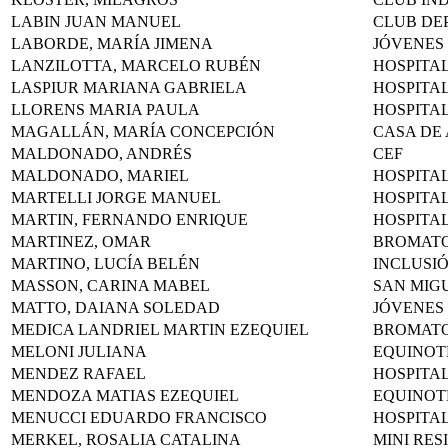
LABIN JUAN MANUEL
CLUB DE
LABORDE, MARÍA JIMENA
JÓVENES
LANZILOTTA, MARCELO RUBÉN
HOSPITA
LASPIUR MARIANA GABRIELA
HOSPITA
LLORENS MARIA PAULA
HOSPITA
MAGALLÁN, MARÍA CONCEPCIÓN
CASA DE
MALDONADO, ANDRÉS
CEF
MALDONADO, MARIEL
HOSPITA
MARTELLI JORGE MANUEL
HOSPITA
MARTIN, FERNANDO ENRIQUE
HOSPITA
MARTINEZ, OMAR
BROMAT
MARTINO, LUCÍA BELÉN
INCLUSI
MASSON, CARINA MABEL
SAN MIG
MATTO, DAIANA SOLEDAD
JÓVENES
MEDICA LANDRIEL MARTIN EZEQUIEL
BROMAT
MELONI JULIANA
EQUINOT
MENDEZ RAFAEL
HOSPITA
MENDOZA MATIAS EZEQUIEL
EQUINOT
MENUCCI EDUARDO FRANCISCO
HOSPITA
MERKEL, ROSALIA CATALINA
MINI RES