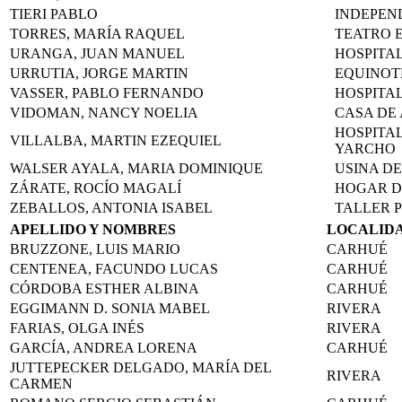
TIERI PABLO
INDEPEN
TORRES, MARÍA RAQUEL
TEATRO 
URANGA, JUAN MANUEL
HOSPITA
URRUTIA, JORGE MARTIN
EQUINOT
VASSER, PABLO FERNANDO
HOSPITA
VIDOMAN, NANCY NOELIA
CASA DE
HOSPITAL
VILLALBA, MARTIN EZEQUIEL
YARCHO
WALSER AYALA, MARIA DOMINIQUE
USINA DE
ZÁRATE, ROCÍO MAGALÍ
HOGAR D
ZEBALLOS, ANTONIA ISABEL
TALLER 
APELLIDO Y NOMBRES
LOCALID
BRUZZONE, LUIS MARIO
CARHUÉ
CENTENEA, FACUNDO LUCAS
CARHUÉ
CÓRDOBA ESTHER ALBINA
CARHUÉ
EGGIMANN D. SONIA MABEL
RIVERA
FARIAS, OLGA INÉS
RIVERA
GARCÍA, ANDREA LORENA
CARHUÉ
JUTTEPECKER DELGADO, MARÍA DEL
RIVERA
CARMEN