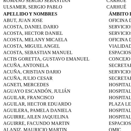
ROMANO SERGIO SEBASTIÁN
CARHUÉ
ULSAMER, SERGIO PABLO
CARHUÉ
APELLIDO Y NOMBRES
ÁMBITO 
ABUT, JUAN JOSE
OFICINA 
ACOSTA, DANIEL DARIO
SERVICIO
ACOSTA, HECTOR DANIEL
SERVICIO
ACOSTA, MELANY MICAELA
OFICINA 
ACOSTA, MIGUEL ANGEL
VIALIDA
ACOSTA, SEBASTIAN MANUEL
ESPACIOS
ACTIS GORETTA, GUSTAVO EMANUEL
CONCEJO
ACUÑA, ANTONELA
SECRETA
ACUÑA, CRISTIAN DARIO
SERVICIO
ACUÑA, JULIO CESAR
SECRETA
AGNETI, MERCEDES
HOSPITA
AGUAYO ESCANDÓN, JULIÁN
HOSPITA
AGUILAR, FRANCISCO
HOSPITA
AGUILAR, HECTOR EDUARDO
PLAZA L
AGUILERA, PAMELA DANIELA
HOSPITA
AGUIRRE, AILEN JAQUELINA
HOSPITA
AGUIRRE, FACUNDO MARTIN
ESPACIOS
ALANIZ, MAURICIO MARTIN
OMIC