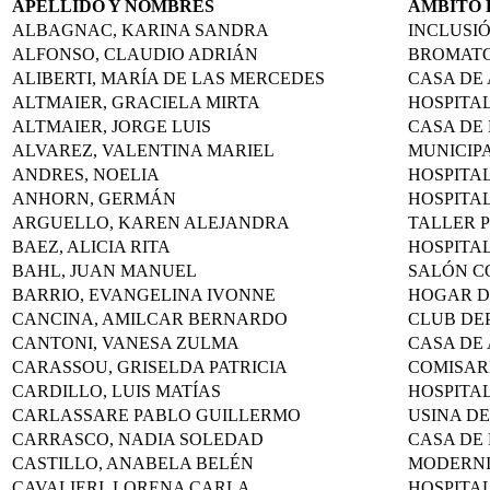
APELLIDO Y NOMBRES
ÁMBITO 
ALBAGNAC, KARINA SANDRA
INCLUSI
ALFONSO, CLAUDIO ADRIÁN
BROMAT
ALIBERTI, MARÍA DE LAS MERCEDES
CASA DE
ALTMAIER, GRACIELA MIRTA
HOSPITA
ALTMAIER, JORGE LUIS
CASA DE
ALVAREZ, VALENTINA MARIEL
MUNICIP
ANDRES, NOELIA
HOSPITA
ANHORN, GERMÁN
HOSPITA
ARGUELLO, KAREN ALEJANDRA
TALLER 
BAEZ, ALICIA RITA
HOSPITA
BAHL, JUAN MANUEL
SALÓN C
BARRIO, EVANGELINA IVONNE
HOGAR D
CANCINA, AMILCAR BERNARDO
CLUB DE
CANTONI, VANESA ZULMA
CASA DE
CARASSOU, GRISELDA PATRICIA
COMISAR
CARDILLO, LUIS MATÍAS
HOSPITA
CARLASSARE PABLO GUILLERMO
USINA DE
CARRASCO, NADIA SOLEDAD
CASA DE
CASTILLO, ANABELA BELÉN
MODERNI
CAVALIERI, LORENA CARLA
HOSPITA