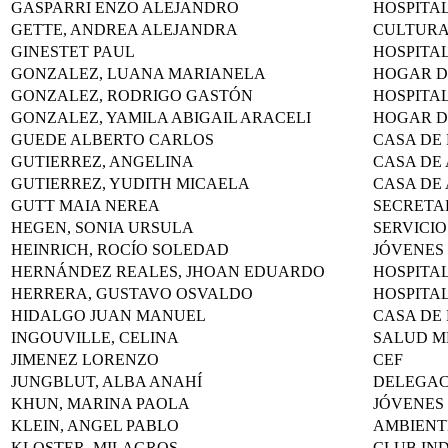
GASPARRI ENZO ALEJANDRO
HOSPITA
GETTE, ANDREA ALEJANDRA
CULTUR
GINESTET PAUL
HOSPITA
GONZALEZ, LUANA MARIANELA
HOGAR D
GONZALEZ, RODRIGO GASTÓN
HOSPITA
GONZALEZ, YAMILA ABIGAIL ARACELI
HOGAR D
GUEDE ALBERTO CARLOS
CASA DE
GUTIERREZ, ANGELINA
CASA DE
GUTIERREZ, YUDITH MICAELA
CASA DE
GUTT MAIA NEREA
SECRETA
HEGEN, SONIA URSULA
SERVICI
HEINRICH, ROCÍO SOLEDAD
JÓVENES
HERNÁNDEZ REALES, JHOAN EDUARDO
HOSPITA
HERRERA, GUSTAVO OSVALDO
HOSPITA
HIDALGO JUAN MANUEL
CASA DE
INGOUVILLE, CELINA
SALUD M
JIMENEZ LORENZO
CEF
JUNGBLUT, ALBA ANAHÍ
DELEGAC
KHUN, MARINA PAOLA
JÓVENES
KLEIN, ANGEL PABLO
AMBIENT
KLOSTER, MILAGROS
CLUB IN