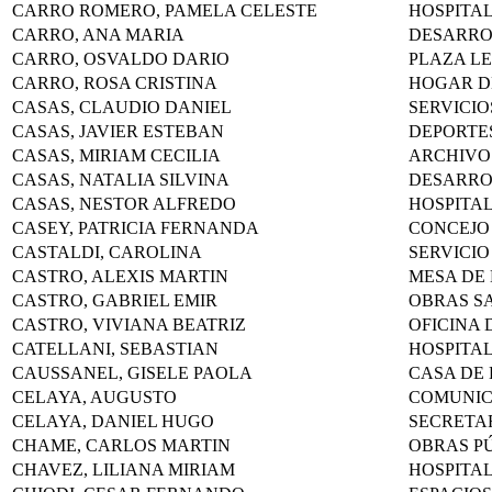
CARRO ROMERO, PAMELA CELESTE
HOSPITA
CARRO, ANA MARIA
DESARR
CARRO, OSVALDO DARIO
PLAZA L
CARRO, ROSA CRISTINA
HOGAR D
CASAS, CLAUDIO DANIEL
SERVICIO
CASAS, JAVIER ESTEBAN
DEPORTE
CASAS, MIRIAM CECILIA
ARCHIVO
CASAS, NATALIA SILVINA
DESARR
CASAS, NESTOR ALFREDO
HOSPITA
CASEY, PATRICIA FERNANDA
CONCEJO
CASTALDI, CAROLINA
SERVICIO
CASTRO, ALEXIS MARTIN
MESA DE
CASTRO, GABRIEL EMIR
OBRAS S
CASTRO, VIVIANA BEATRIZ
OFICINA 
CATELLANI, SEBASTIAN
HOSPITA
CAUSSANEL, GISELE PAOLA
CASA DE
CELAYA, AUGUSTO
COMUNIC
CELAYA, DANIEL HUGO
SECRETA
CHAME, CARLOS MARTIN
OBRAS P
CHAVEZ, LILIANA MIRIAM
HOSPITA