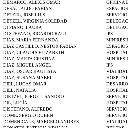
DEMARCO, ALEXIS OMAR
OFICINA 
DESAC, ALDO FABIAN
ESPACIOS
DETZEL, JOSE LUIS
SERVICIO
DETZEL, VIRGINIA SOLEDAD
DELEGAC
DI PIANO, LAURA
DELEGAC
DI STEFANO, RICARDO RAUL
IPS
DIAS, MARIA FERNANDA
MINIRESI
DIAZ CASTILLO, NESTOR FABIAN
ESPACIOS
DIAZ, CLAUDIA ELIZABETH
HOSPITA
DIAZ, MARTA CRISTINA
MINIRESI
DIAZ, MIGUEL ANGEL
IPS
DIAZ, OSCAR BAUTISTA
VIALIDA
DIAZ, SUSANA MABEL
HOSPITA
DIEL, LUCAS OMAR
DESARR
DIEL, NATALIA
HOSPITA
DIETZEL, JORGE LISANDRO
SERVICIO
DIL, LUCÍA
HOSPITA
DISTEFANO, ALFREDO
SERVICIO
DOME, SERGIO RUBEN
SERVICIO
DOMENICALE, MARCELO ANDRES
VIALIDA
DONATES, PATRICIA VIVIANA
RENTAS