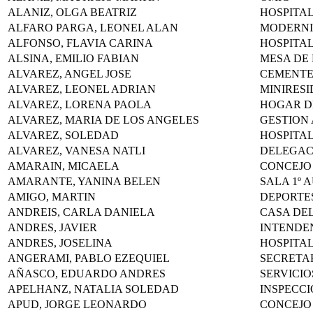
ALANIZ, OLGA BEATRIZ
HOSPITA
ALFARO PARGA, LEONEL ALAN
MODERNI
ALFONSO, FLAVIA CARINA
HOSPITA
ALSINA, EMILIO FABIAN
MESA DE
ALVAREZ, ANGEL JOSE
CEMENTE
ALVAREZ, LEONEL ADRIAN
MINIRESI
ALVAREZ, LORENA PAOLA
HOGAR D
ALVAREZ, MARIA DE LOS ANGELES
GESTION
ALVAREZ, SOLEDAD
HOSPITA
ALVAREZ, VANESA NATLI
DELEGAC
AMARAIN, MICAELA
CONCEJO
AMARANTE, YANINA BELEN
SALA 1º 
AMIGO, MARTIN
DEPORTE
ANDREIS, CARLA DANIELA
CASA DEL
ANDRES, JAVIER
INTENDE
ANDRES, JOSELINA
HOSPITA
ANGERAMI, PABLO EZEQUIEL
SECRETA
AÑASCO, EDUARDO ANDRES
SERVICIO
APELHANZ, NATALIA SOLEDAD
INSPECC
APUD, JORGE LEONARDO
CONCEJO