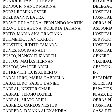
BONJOUR, FABIO HERNAN
REGULAR
BONJOUR, NANCY MARINA
DELEGAC
BORZI, ROMINA ESTER
HOSPITA
BOZBRANNY, LAURA
HOSPITA
BRAVO DE LAGUNA, FERNANDO MARTIN
OBRAS P
BRAVO DE LAGUNA, ROBERTA TATIANA
ASESORI
BRITO, MARIA ANA GRACIANA
HOSPITA
BUKMEIER, JUAN CARLOS
SERVICIO
BULSTEIN, JUDITH TAMARA
HOSPITA
BUÑES, ROCÍO ANAHÍ
HOSPITA
BUSTO, NANCY ELIZABETH
GENERO
BUSTOS, MATÍAS HERNÁN
VIALIDA
BUSTOS, WALTER ARIEL
GESTION
BUTKEVICH, LUIS ALBERTO
IPS
CABALLERO, MARIA GABRIELA
ESTADÍST
CABALLERO, PABLO DANIEL
SECRETA
CABRAL, NESTOR OMAR
ESPACIOS
CABRAL, SERGIO DANIEL
PLAZA L
CABRAL, SILVIO ARIEL
OBRAS P
CABRERA, CARLOS NESTOR
HOSPITA
CABRERA, DAIANA ALEXANDRA
CASA DEL