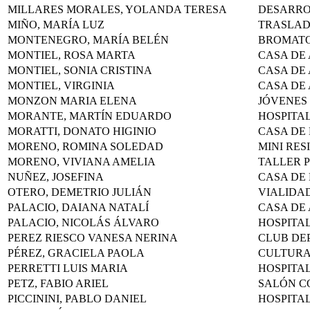
MILLARES MORALES, YOLANDA TERESA
DESARRO
MIÑO, MARÍA LUZ
TRASLAD
MONTENEGRO, MARÍA BELÉN
BROMAT
MONTIEL, ROSA MARTA
CASA DE
MONTIEL, SONIA CRISTINA
CASA DE
MONTIEL, VIRGINIA
CASA DE
MONZON MARIA ELENA
JÓVENES
MORANTE, MARTÍN EDUARDO
HOSPITA
MORATTI, DONATO HIGINIO
CASA DE
MORENO, ROMINA SOLEDAD
MINI RES
MORENO, VIVIANA AMELIA
TALLER 
NUÑEZ, JOSEFINA
CASA DE
OTERO, DEMETRIO JULIÁN
VIALIDA
PALACIO, DAIANA NATALÍ
CASA DE
PALACIO, NICOLÁS ÁLVARO
HOSPITA
PEREZ RIESCO VANESA NERINA
CLUB DE
PÉREZ, GRACIELA PAOLA
CULTUR
PERRETTI LUIS MARIA
HOSPITA
PETZ, FABIO ARIEL
SALÓN C
PICCININI, PABLO DANIEL
HOSPITA