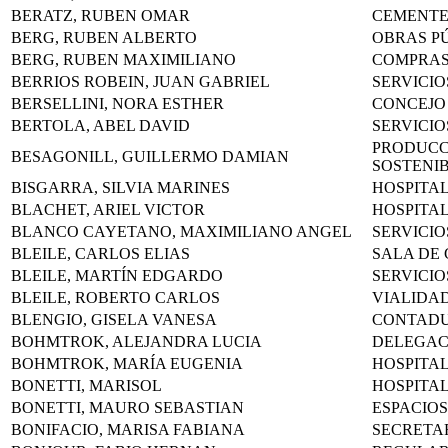
BERATZ, RUBEN OMAR
CEMENTE
BERG, RUBEN ALBERTO
OBRAS P
BERG, RUBEN MAXIMILIANO
COMPRA
BERRIOS ROBEIN, JUAN GABRIEL
SERVICIO
BERSELLINI, NORA ESTHER
CONCEJO
BERTOLA, ABEL DAVID
SERVICIO
PRODUCC
BESAGONILL, GUILLERMO DAMIAN
SOSTENI
BISGARRA, SILVIA MARINES
HOSPITA
BLACHET, ARIEL VICTOR
HOSPITA
BLANCO CAYETANO, MAXIMILIANO ANGEL
SERVICIO
BLEILE, CARLOS ELIAS
SALA DE
BLEILE, MARTÍN EDGARDO
SERVICIO
BLEILE, ROBERTO CARLOS
VIALIDA
BLENGIO, GISELA VANESA
CONTADU
BOHMTROK, ALEJANDRA LUCIA
DELEGAC
BOHMTROK, MARÍA EUGENIA
HOSPITA
BONETTI, MARISOL
HOSPITA
BONETTI, MAURO SEBASTIAN
ESPACIOS
BONIFACIO, MARISA FABIANA
SECRETA