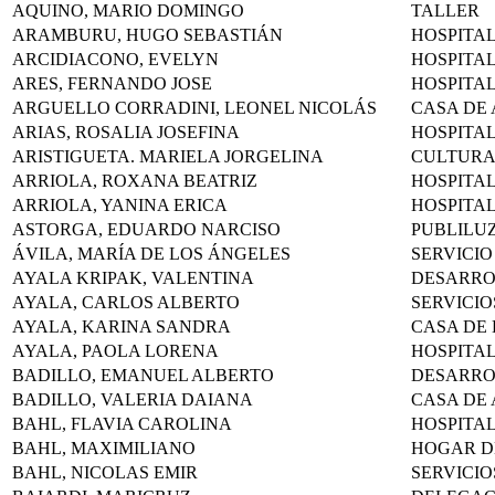
AQUINO, MARIO DOMINGO
TALLER
ARAMBURU, HUGO SEBASTIÁN
HOSPITA
ARCIDIACONO, EVELYN
HOSPITA
ARES, FERNANDO JOSE
HOSPITA
ARGUELLO CORRADINI, LEONEL NICOLÁS
CASA DE
ARIAS, ROSALIA JOSEFINA
HOSPITA
ARISTIGUETA. MARIELA JORGELINA
CULTURA
ARRIOLA, ROXANA BEATRIZ
HOSPITA
ARRIOLA, YANINA ERICA
HOSPITA
ASTORGA, EDUARDO NARCISO
PUBLILU
ÁVILA, MARÍA DE LOS ÁNGELES
SERVICIO
AYALA KRIPAK, VALENTINA
DESARR
AYALA, CARLOS ALBERTO
SERVICIO
AYALA, KARINA SANDRA
CASA DE 
AYALA, PAOLA LORENA
HOSPITA
BADILLO, EMANUEL ALBERTO
DESARR
BADILLO, VALERIA DAIANA
CASA DE
BAHL, FLAVIA CAROLINA
HOSPITA
BAHL, MAXIMILIANO
HOGAR D
BAHL, NICOLAS EMIR
SERVICIO