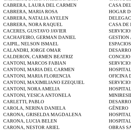
CABRERA, LAURA DEL CARMEN
CASA DEL
CABRERA, MARIA ROSA
HOGAR D
CABRERA, NATALIA AYELEN
DELEGAC
CABRERA, NORA RAQUEL
CASA DE
CACERES, GUSTAVO JAVIER
SERVICIO
CACHAFEIRO, GERMAN DANIEL
GESTION
CAIPIL, NELSON ISMAEL
ESPACIOS
CALANDRI, JORGE OMAR
DESARR
CALDERON, CARMEN BEATRIZ
CONCEJO
CANTONI, MARCOS FABIAN
SERVICIO
CANTONI, MARIA DEL CARMEN
HOSPITA
CANTONI, MARIA FLORENCIA
OFICINA 
CANTONI, MAXIMILIANO EZEQUIEL
SERVICIO
CANTONI, NORA AMELIA
HOSPITA
CANTONI, YESICA ANTONELA
MINIRESI
CARLETTI, PABLO
DESARR
CAROLA, NERINA DANIELA
GÉNERO
CARONA, GRISELDA MAGDALENA
HOSPITA
CARONA, LUCIA BELEN
HOSPITA
CARONA, NESTOR ARIEL
OBRAS S