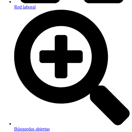
Red laboral
Búsquedas abiertas