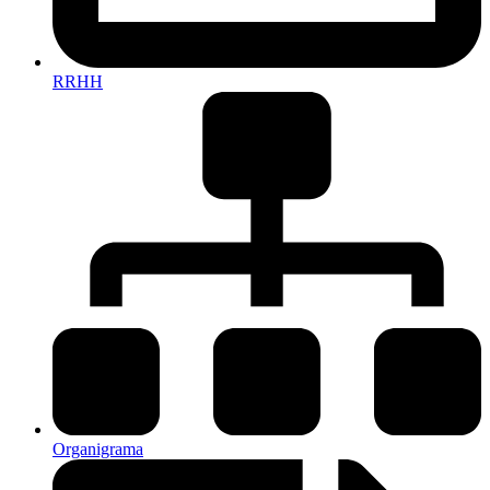
RRHH
Organigrama